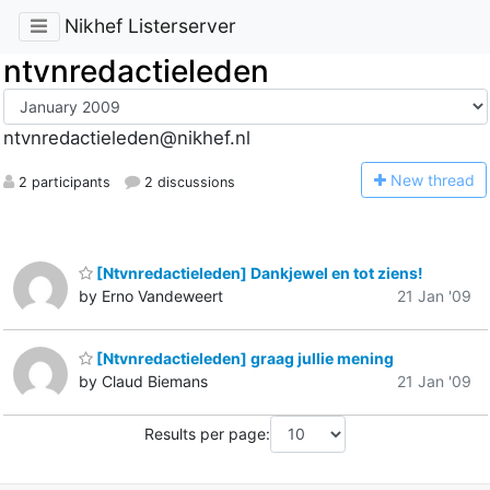
Nikhef Listerserver
ntvnredactieleden
ntvnredactieleden@nikhef.nl
N
ew thread
2 participants
2 discussions
[Ntvnredactieleden] Dankjewel en tot ziens!
by Erno Vandeweert
21 Jan '09
[Ntvnredactieleden] graag jullie mening
by Claud Biemans
21 Jan '09
Results per page: