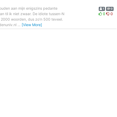
ehouden aan mijn enigszins pedante
1
0
 til ik niet zwaar. De idiote tussen-N
0
0
im 2000 woorden, dus zo'n 500 teveel.
idenuniv.nl
…
[View More]