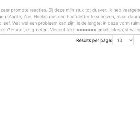
e zeer prompte reacties. Bij deze mijn stuk tot dusver. Ik heb vastg
(Aarde, Zon, Heelal) met een hoofdletter te schrijven, maar daaraan
ik leef. Wat wel een probleem kan zijn, is de lengte: in deze vorm ru
ken? Hartelijke groeten, Vincent Icke ======= email: icke(a)strw.le
Results per page: