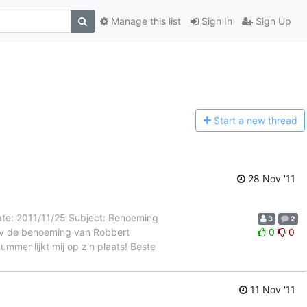
Manage this list
Sign In
Sign Up
Start a n
ew thread
28 Nov '11
te: 2011/11/25 Subject: Benoeming
3
2
nav de benoeming van Robbert
0
0
ummer lijkt mij op z'n plaats! Beste
11 Nov '11