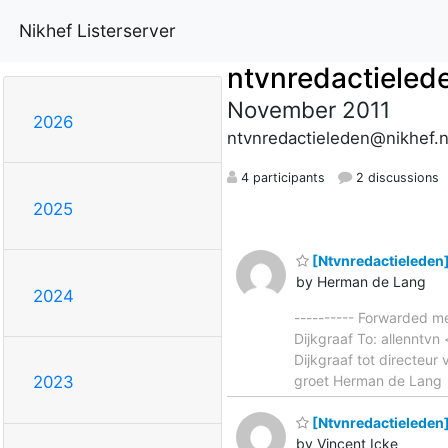
Nikhef Listerserver
ntvnredactieled
November 2011
2026
ntvnredactieleden@nikhef.n
4 participants
2 discussions
2025
[Ntvnredactieleden
by Herman de Lang
2024
---------- Forwarded m
Dijkgraaf To: allenntv
Dijkgraaf tot directeur 
groet Herman de Lang
2023
[Ntvnredactieleden
by Vincent Icke