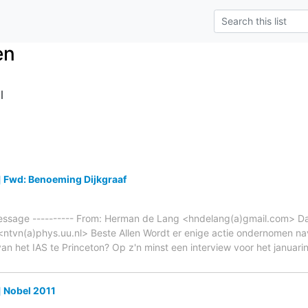
en
l
] Fwd: Benoeming Dijkgraaf
essage ---------- From: Herman de Lang <hndelang(a)gmail.com> Da
n <ntvn(a)phys.uu.nl> Beste Allen Wordt er enige actie ondernomen 
van het IAS te Princeton? Op z'n minst een interview voor het januarin
] Nobel 2011