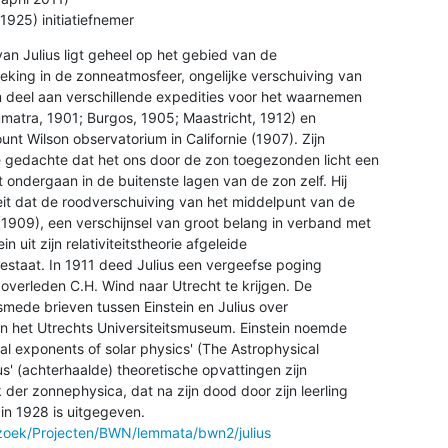
1925) initiatiefnemer
n Julius ligt geheel op het gebied van de 

eking in de zonneatmosfeer, ongelijke verschuiving van 

am deel aan verschillende expedities voor het waarnemen 

atra, 1901; Burgos, 1905; Maastricht, 1912) en 

unt Wilson observatorium in Californie (1907). Zijn 

e gedachte dat het ons door de zon toegezonden licht een 

 ondergaan in de buitenste lagen van de zon zelf. Hij 

eit dat de roodverschuiving van het middelpunt van de 

1909), een verschijnsel van groot belang in verband met 

 uit zijn relativiteitstheorie afgeleide 

bestaat. In 1911 deed Julius een vergeefse poging 

 overleden C.H. Wind naar Utrecht te krijgen. De 

smede brieven tussen Einstein en Julius over 

n het Utrechts Universiteitsmuseum. Einstein noemde 

nal exponents of solar physics' (The Astrophysical 

s' (achterhaalde) theoretische opvattingen zijn 

der zonnephysica, dat na zijn dood door zijn leerling 

rzoek/Projecten/BWN/lemmata/bwn2/julius