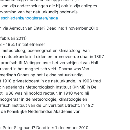
an zijn onderzoekingen die hij ook in zijn colleges 

eschiedenis/hoogleraren/haga
n via Aernout van Enter? Deadline: 1 november 2010
februari 2011)

- 1955) initiatiefnemer

meteoroloog, oceanograaf en klimatoloog. Van 

n natuurkunde in Leiden en promoveerde daar in 1897 

roefschrift Metingen over het verschijnsel van Hall 

tand in het magnetisch veld. Daarna was Van 

merlingh Onnes op het Leidse natuurkundig 

 1910 privaatdocent in de natuurkunde. In 1903 trad 

ijk Nederlands Meteorologisch Instituut (KNMI) in De 

ot 1938 was hij hoofddirecteur. In 1910 werd hij 

ogleraar in de meteorologie, klimatologie en 

sch Instituut van de Universiteit Utrecht. In 1921 

n de Koninklijke Nederlandse Akademie van 

a Peter Siegmund? Deadline: 1 december 2010