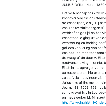
JULIUS, Willem Henri (1860-
Het wetenschappelijk werk va
zonneverschijnselen (staalbr
de zonnelijnen, e.d.). Hij n
van zonsverduisteringen (Sum
verbleef enige tijd op het Mo
zonnetheorie ging uit van d
verstrooiing en breking heeft
gaf een verklaring van het f
zon naar de rand toeneemt (
de vraag of de door A. Einstein
roodverschuiving al of niet 
Einstein als opvolger van de
correspondentie hierover, al
zonnefysica, bevinden zich i
Julius 'one of the most origi
Journal 63 (1926) 196). Juliu
samengevat in zijn Leerboek 
http://www.inghist.nl/Onde