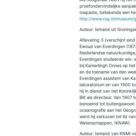
proefondervindelijke aanpak v
http://www.rug.nl/museum/g
Auteur: Iemand uit Groninge
Aflevering 3 (verschijnt eind 
Ewoud van Everdingen (1873 
Nederlandse natuurkundige, 
Everdingen studeerde wis- e
bij Kamerlingh Onnes op het p
en de toename van den weers
Everdingen assistent van Ka
laboratorium en van 1900 tot
hij in dienst van het Koninkl
Bilt als directeur. Van 1907 t
benoemd tot buitengewoon ho
oceanografie aan het Geografi
werd hij verkozen tot lid va
Wetenschappen, (KNAW).
Auteur: Iemand van KNMI vi