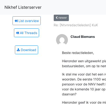
Nikhef Listerserver
newer
List overview
Re: [Ntvnredactieleden] KuK
All Threads
Claud Biemans
Download
Beste redactieleden,
Hieronder een uitgewerkt plan
bestuursleden, om op te nem
Ik stel me voor dat het een 
woorden. De eerste 1100 wo
persoon voor de NNV heeft b
voor de komende 10 jaar op h
daarvan?
Hieronder geef ik voor de m