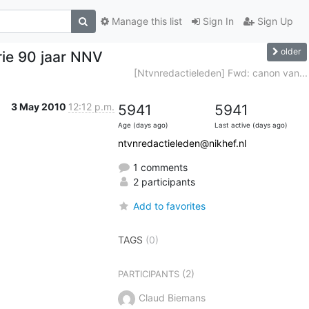
Manage this list
Sign In
Sign Up
older
rie 90 jaar NNV
[Ntvnredactieleden] Fwd: canon van...
3 May 2010
12:12 p.m.
5941
5941
Age (days ago)
Last active (days ago)
ntvnredactieleden@nikhef.nl
1 comments
2 participants
Add to favorites
TAGS
(0)
(2)
PARTICIPANTS
Claud Biemans