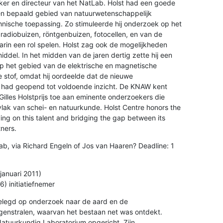
r en directeur van het NatLab. Holst had een goede 

n bepaald gebied van natuurwetenschappelijk 

nische toepassing. Zo stimuleerde hij onderzoek op het 

adiobuizen, röntgenbuizen, fotocellen, en van de 

arin een rol spelen. Holst zag ook de mogelijkheden 

ddel. In het midden van de jaren dertig zette hij een 

p het gebied van de elektrische en magnetische 

stof, omdat hij oordeelde dat de nieuwe 

ad geopend tot voldoende inzicht. De KNAW kent 

Gilles Holstprijs toe aan eminente onderzoekers die 

lak van schei- en natuurkunde. Holst Centre honors the 

ing on this talent and bridging the gap between its 

ners.
b, via Richard Engeln of Jos van Haaren? Deadline: 1 

januari 2011)

 initiatiefnemer
elegd op onderzoek naar de aard en de 

genstralen, waarvan het bestaan net was ontdekt.

Natuurkundig Laboratorium opgericht. Zijn 
