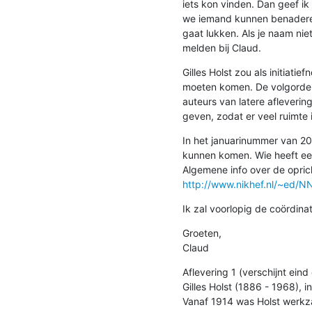
iets kon vinden. Dan geef ik
we iemand kunnen benaderen.
gaat lukken. Als je naam nie
melden bij Claud.
Gilles Holst zou als initiatie
moeten komen. De volgorde v
auteurs van latere afleverin
geven, zodat er veel ruimte i
In het januarinummer van 20
kunnen komen. Wie heeft een
http://www.nikhef.nl/~ed/
Ik zal voorlopig de coördina
Groeten,

Claud
Aflevering 1 (verschijnt ein
Gilles Holst (1886 - 1968), i
Vanaf 1914 was Holst werkzaa