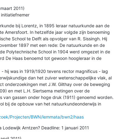
 maart 2011)

nitiatiefnemer
rkunde bij Lorentz, in 1895 leraar natuurkunde aan de 

te Amersfoort. In hetzelfde jaar volgde zijn benoeming 

che School te Delft als opvolger van R. Sissingh. Hij 

ovember 1897 met een rede: De natuurkunde en de 

n de Polytechnische School in 1904 werd omgezet in de 

d De Haas benoemd tot gewoon hoogleraar in de 

- hij was in 1919/1920 tevens rector magnificus - lag 

wijskundige dan het zuiver wetenschappelijke vlak, al 

ct onderzoekingen met J.W. Gilthay over de beweging 

09) en met L.H. Siertsema metingen over de 

es van gassen onder hoge druk (1911) genoemd worden. 

ol bij de opbouw van het natuurkundeonderwijs in 

erzoek/Projecten/BWN/lemmata/bwn2/haas
 Lodewijk Arntzen? Deadline: 1 januari 2011
april 2011)
