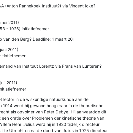
 (Anton Pannekoek Instituut?) via Vincent Icke? 

 mei 2011)

3 - 1926) initiatiefnemer
ob van den Berg? Deadline: 1 maart 2011
juni 2011)

nitiatiefnemer
mand van Instituut Lorentz via Frans van Lunteren? 

uli 2011)

nitiatiefnemer
t lector in de wiskundige natuurkunde aan de 

In 1914 werd hij gewoon hoogleraar in de theoretische 

trecht als opvolger van Peter Debye. Hij aanvaardde dit 

een oratie over Problemen der kinetische theorie van 

lem Henri Julius werd hij in 1920 tijdelijk directeur 

t te Utrecht en na de dood van Julius in 1925 directeur. 
