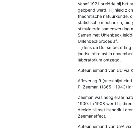
Vanaf 1921 breidde hij het na
geopend werd. Hij hield zic
theoretische natuurkunde, on
statistische mechanica, biofy
stimuleerde samenwerking me
Samen met Uhlenbeck leidde h
Uhlenbeckproces af.

Tijdens de Duitse bezetting
joodse afkomst in november 1
laboratorium ontzegd.
Auteur: iemand van UU via K
Aflevering 9 (verschijnt eind
P. Zeeman (1865 - 1943) ini
Zeeman was hoogleraar natu
1900. In 1908 werd hij direct
deelde hij met Hendrik Loren
Zeemaneffect.
Auteur: iemand van UvA via 