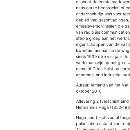
en werd de eerste medewerke
neus om te beoordelen of ee
onderzoek rijp was voor tech
gebied van gasontladingen, r
emissieverschijnselen die da
van radio als communicatiemi
sterke groep aan het werk o
eigenschappen van de vaste 
kwantummechanica de weg h
sinds 1939 elke vier jaar de 
werkzaam zijn op het grensv
name of Gilles Holst by carry
academic and industrial part
Auteur: Iemand van het Natla
oktober 2010
Aflevering 2 (verschijnt eind 
Hermannus Haga (1852-1936)
Haga heeft zich vooral toeg
polarisatietoestand van rönt
Als hoogleraar heeft hij het 