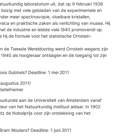
tuurkundig laboratorium uit, dat op 9 februari 1926 

h bezig met vele gebieden van de experimentele en 

der meer spectroscopie, vloeibare kristallen, 

sica en praktische zaken als verlichting van musea. Hij 

t de industrie en leidde vele (94!) promovendi op. 

ij de formule voor het statistische Ornstein-

 in de Tweede Wereldoorlog werd Ornstein wegens zijn 

940 als hoogleraar ontslagen en de toegang tot zijn 

oos Gubbels? Deadline: 1 mei 2011
 augustus 2011)

tiatiefnemer
urkunde aan de Universiteit van Amsterdam vanaf 

eur van het Natuurkundig instituut aldaar. In 1902 

tz de Nobelprijs voor zijn ontdekking van het 

Bram Wouters? Deadline: 1 juni 2011