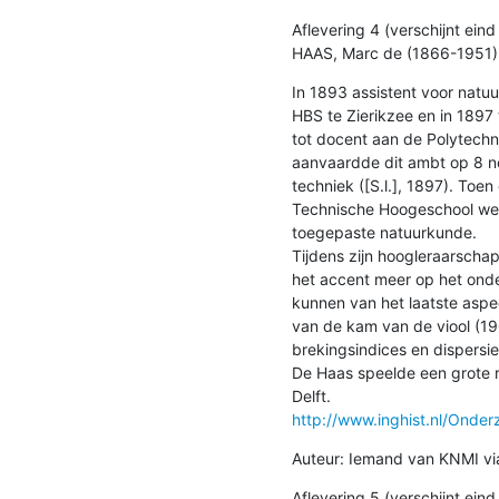
Aflevering 4 (verschijnt eind
HAAS, Marc de (1866-1951) i
In 1893 assistent voor natuu
HBS te Zierikzee en in 1897 
tot docent aan de Polytechnis
aanvaardde dit ambt op 8 n
techniek ([S.l.], 1897). Toe
Technische Hoogeschool wer
toegepaste natuurkunde.

Tijdens zijn hoogleraarschap 
het accent meer op het onder
kunnen van het laatste aspe
van de kam van de viool (19
brekingsindices en dispersi
De Haas speelde een grote r
http://www.inghist.nl/Ond
Auteur: Iemand van KNMI via
Aflevering 5 (verschijnt eind 